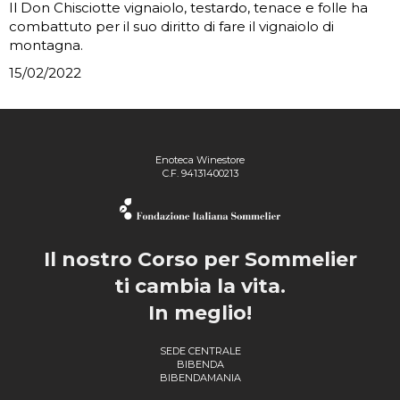
Il Don Chisciotte vignaiolo, testardo, tenace e folle ha
combattuto per il suo diritto di fare il vignaiolo di
montagna.
15/02/2022
Enoteca Winestore
C.F. 94131400213
Il nostro Corso per Sommelier
ti cambia la vita.
In meglio!
SEDE CENTRALE
BIBENDA
BIBENDAMANIA