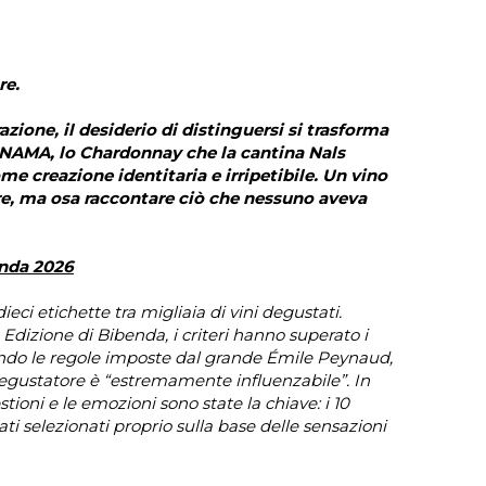
re.
zione, il desiderio di distinguersi si trasforma
 NAMA, lo Chardonnay che la cantina Nals
e creazione identitaria e irripetibile. Un vino
ere, ma osa raccontare ciò che nessuno aveva
enda 2026
ieci etichette tra migliaia di vini degustati.
dizione di Bibenda, i criteri hanno superato i
ando le regole imposte dal grande Émile Peynaud,
egustatore è “estremamente influenzabile”. In
tioni e le emozioni sono state la chiave: i 10
tati selezionati proprio sulla base delle sensazioni