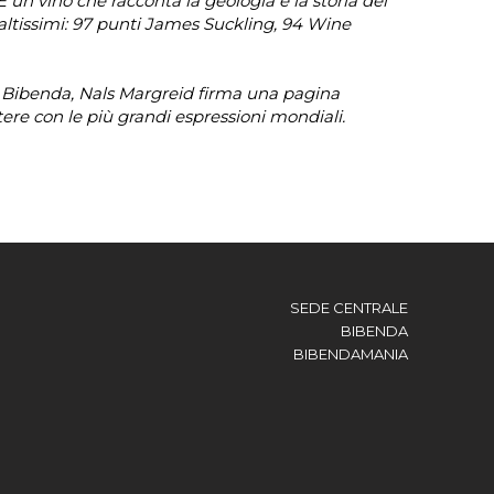
 È un vino che racconta la geologia e la storia del
 altissimi: 97 punti James Suckling, 94 Wine
i Bibenda, Nals Margreid firma una pagina
re con le più grandi espressioni mondiali.
SEDE CENTRALE
BIBENDA
BIBENDAMANIA