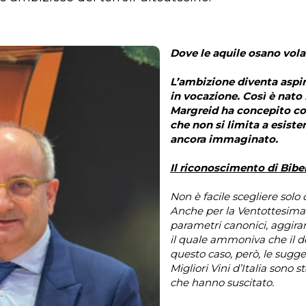
Dove le aquile osano vola
L’ambizione diventa aspira
in vocazione. Così è nato
Margreid ha concepito com
che non si limita a esist
ancora immaginato.
Il riconoscimento di Bib
Non è facile scegliere solo d
Anche per la Ventottesima E
parametri canonici, aggir
il quale ammoniva che il d
questo caso, però, le sugges
Migliori Vini d’Italia sono s
che hanno suscitato.