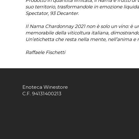
Prodotto in quantità limitata, il Nama è frutto di v
suo territorio, trasformandole in emozione liquida
Spectator, 93 Decanter.
Il Nama Chardonnay 2021 non è solo un vino: è un
memorabile della viticoltura italiana, dimostrand
Un’etichetta che resta nella mente, nell’anima e 
Raffaele Fischetti
Enoteca Winestore
C.F. 94131400213