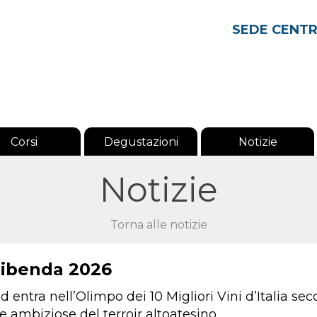
SEDE CENT
Corsi
Degustazioni
Notizie
Notizie
Torna alle notizie
r Bibenda 2026
 entra nell’Olimpo dei 10 Migliori Vini d’Italia 
e ambiziose del terroir altoatesino.