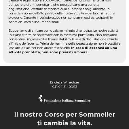
vietate le registrazioni audio-video. I partecipanti sono invitati a non
utilizzare profumi penetranti che pregiudicano una corretta
degustazione. Prestare particolare cura al proprio abbigliamento, in
considerazione dell’alto profilo delle nostre attività e dei luoghi in cui si
svolgono. Durante il periodo estivo non sono ammessi partecipanti in
pantaloni corti o indumenti simili.
Suggeriamo di arrivare con qualche minuto di anticipo. Le nostre attività
iniziano e terminano sempre con la massima puntualità. Non possiamo
consentire l’ingresso oltre l’orario stabilito, la sala di degustazione chiude
all’inizio dell’evento. Prima del termine della degustazione non è possibile
lasciare la Sala per non arrecare disturbo.
In caso di assenza ad una
attività prenotata, non sono previsti rimborsi
.
Enoteca Winestore
C.F. 94131400213
Il nostro Corso per Sommelier
ti cambia la vita.